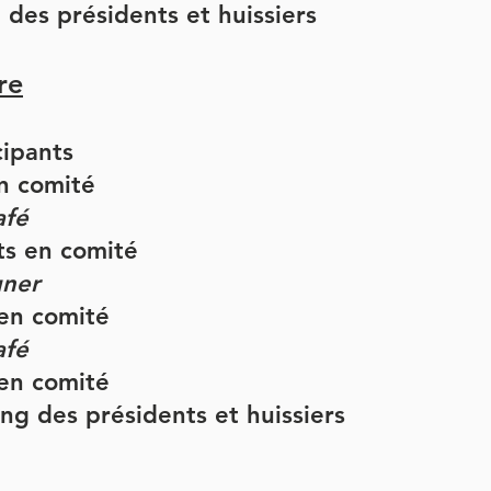
 des présidents et huissiers
re
cipants
n comité
afé
ts en comité
uner
 en comité
afé
 en comité
ng des présidents et huissiers