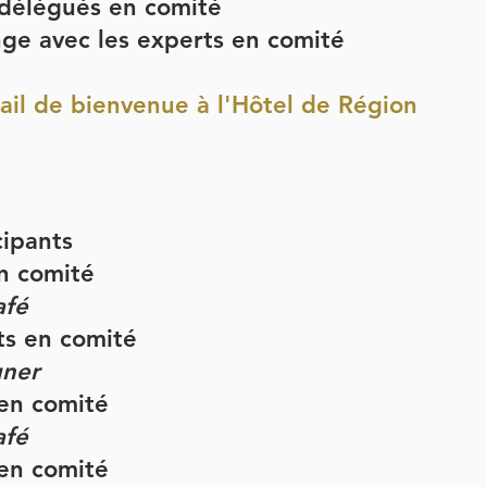
 délégués en comité
ge avec les experts en comité
ail de bienvenue à l'Hôtel de Région
cipants
n comité
afé
ts en comité
uner
 en comité
afé
 en comité