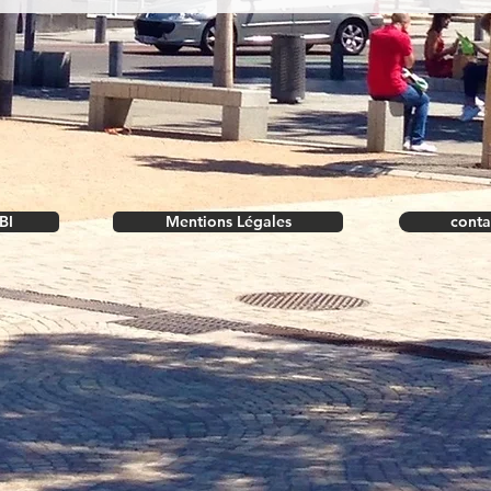
BI
Mentions Légales
conta