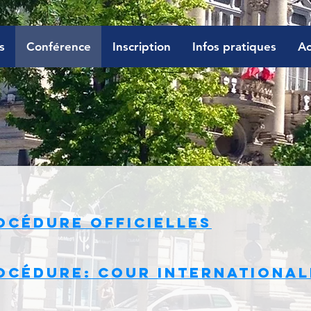
s
Conférence
Inscription
Infos pratiques
Ac
océdure Officielles
océdure: Cour international